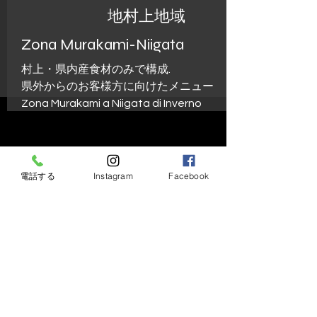
地
村上地域
Zona Murakami-Niigata
村上・県内産食材のみで構成.
県外からのお客様方に向けたメニュー
Zona Murakami a Niigata di Inverno
​冬シーズンは地物ジビエ(鴨・猪・熊）
電話する
Instagram
Facebook