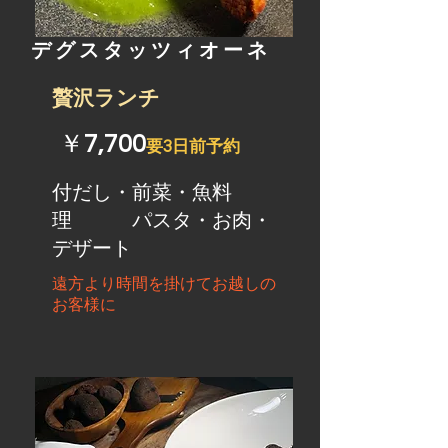
​デグスタッツィオーネ
​贅沢ランチ
​￥
7,700
要3日前予約
​付だし・前菜・魚料
理 パスタ・お肉・
デザート
遠方より時間を掛けてお越しの
お客様に