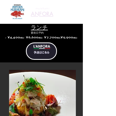
murakami
ANFORA
ランチ
要
前日予約
¥4,400
¥6,600
¥7,700
¥9,9
00
) ・
(税込) ・
(税込)・
(税込)
(税込)
NEW